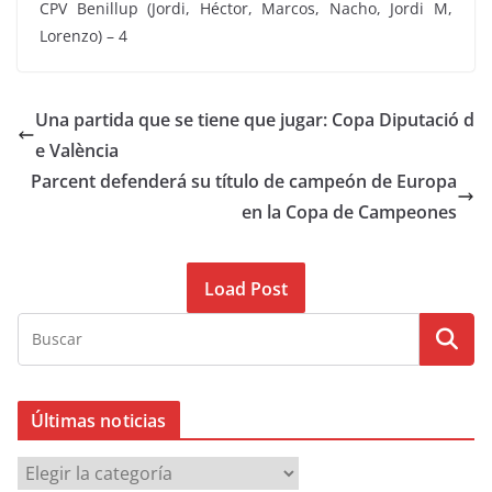
CPV Benillup (Jordi, Héctor, Marcos, Nacho, Jordi M,
Lorenzo) – 4
Una partida que se tiene que jugar: Copa Diputació d
e València
Parcent defenderá su título de campeón de Europa
en la Copa de Campeones
Load Post
Últimas noticias
Ú