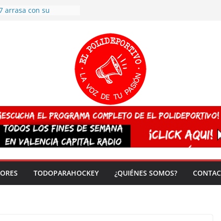
7 arrasa con su
: éxito en la primera
n más de 500
 en casa su pase a
del EuroHockey Sub-21
ategorías
ación, más talento y
así concluyen los
tivos TRICV 2025-2026
valenciano arrasa en el
 de España sub20
 CAMPEONA del mundo
 vez!
DORES
TODOPARAHOCKEY
¿QUIÉNES SOMOS?
CONTAC