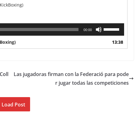
KickBoxing)
Utiliza
00:00
las
teclas
Boxing)
13:38
de
flecha
arriba/abajo
para
aumentar
Coll
Las jugadoras firman con la Federació para pode
o
r jugar todas las competiciones
disminuir
el
volumen.
Load Post