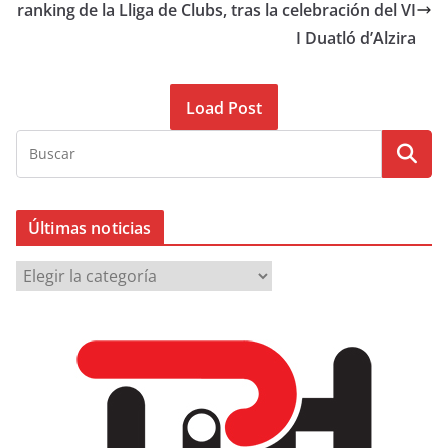
ranking de la Lliga de Clubs, tras la celebración del VI
I Duatló d’Alzira
Load Post
Últimas noticias
Ú
l
t
i
m
a
s
n