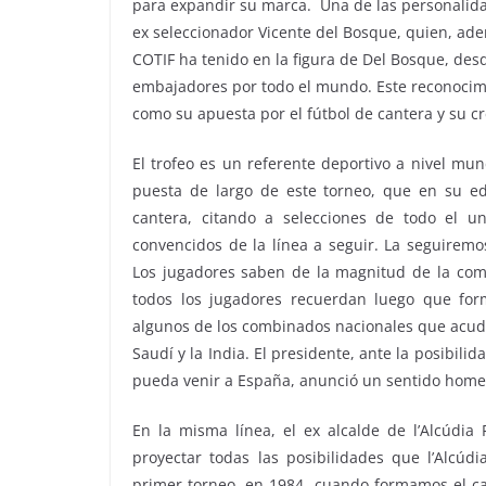
para expandir su marca. Una de las personalida
ex seleccionador Vicente del Bosque, quien, ad
COTIF ha tenido en la figura de Del Bosque, de
embajadores por todo el mundo. Este reconocimien
como su apuesta por el fútbol de cantera y su c
El trofeo es un referente deportivo a nivel mun
puesta de largo de este torneo, que en su e
cantera, citando a selecciones de todo el un
convencidos de la línea a seguir. La seguiremo
Los jugadores saben de la magnitud de la comp
todos los jugadores recuerdan luego que fo
algunos de los combinados nacionales que acudi
Saudí y la India. El presidente, ante la posibili
pueda venir a España, anunció un sentido hom
En la misma línea, el ex alcalde de l’Alcúdia
proyectar todas las posibilidades que l’Alcúd
primer torneo, en 1984, cuando formamos el c