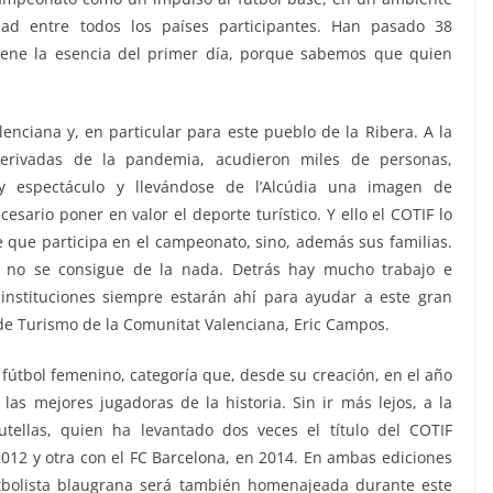
idad entre todos los países participantes. Han pasado 38
tiene la esencia del primer día, porque sabemos que quien
enciana y, en particular para este pueblo de la Ribera. A la
 derivadas de la pandemia, acudieron miles de personas,
y espectáculo y llevándose de l’Alcúdia una imagen de
esario poner en valor el deporte turístico. Y ello el COTIF lo
 que participa en el campeonato, sino, además sus familias.
 no se consigue de la nada. Detrás hay mucho trabajo e
 instituciones siempre estarán ahí para ayudar a este gran
l de Turismo de la Comunitat Valenciana, Eric Campos.
fútbol femenino, categoría que, desde su creación, en el año
las mejores jugadoras de la historia. Sin ir más lejos, a la
tellas, quien ha levantado dos veces el título del COTIF
12 y otra con el FC Barcelona, en 2014. En ambas ediciones
utbolista blaugrana será también homenajeada durante este