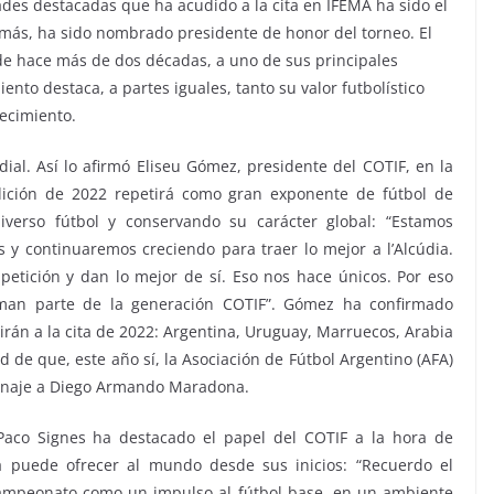
des destacadas que ha acudido a la cita en IFEMA ha sido el
emás, ha sido nombrado presidente de honor del torneo. El
sde hace más de dos décadas, a uno de sus principales
to destaca, a partes iguales, tanto su valor futbolístico
recimiento.
dial. Así lo afirmó Eliseu Gómez, presidente del COTIF, en la
dición de 2022 repetirá como gran exponente de fútbol de
iverso fútbol y conservando su carácter global: “Estamos
s y continuaremos creciendo para traer lo mejor a l’Alcúdia.
etición y dan lo mejor de sí. Eso nos hace únicos. Por eso
rman parte de la generación COTIF”. Gómez ha confirmado
rán a la cita de 2022: Argentina, Uruguay, Marruecos, Arabia
dad de que, este año sí, la Asociación de Fútbol Argentino (AFA)
enaje a Diego Armando Maradona.
 Paco Signes ha destacado el papel del COTIF a la hora de
ia puede ofrecer al mundo desde sus inicios: “Recuerdo el
ampeonato como un impulso al fútbol base, en un ambiente