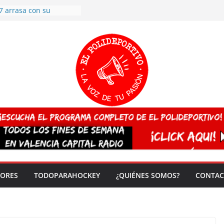
7 arrasa con su
: éxito en la primera
n más de 500
 en casa su pase a
del EuroHockey Sub-21
ategorías
ación, más talento y
así concluyen los
tivos TRICV 2025-2026
valenciano arrasa en el
 de España sub20
 CAMPEONA del mundo
 vez!
DORES
TODOPARAHOCKEY
¿QUIÉNES SOMOS?
CONTAC