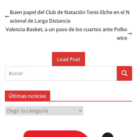
Buen papel del Club de Natación Tenis Elche en el N
acional de Larga Distancia
Valencia Basket, a un paso de los cuartos ante Polko
wice
Load Post
Últimas noticias
Ú
l
t
i