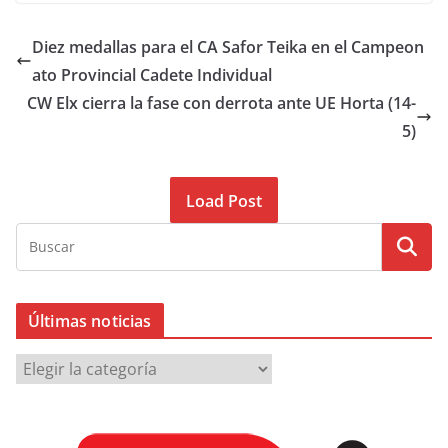
Diez medallas para el CA Safor Teika en el Campeon
ato Provincial Cadete Individual
CW Elx cierra la fase con derrota ante UE Horta (14-
5)
Load Post
Últimas noticias
Ú
l
t
i