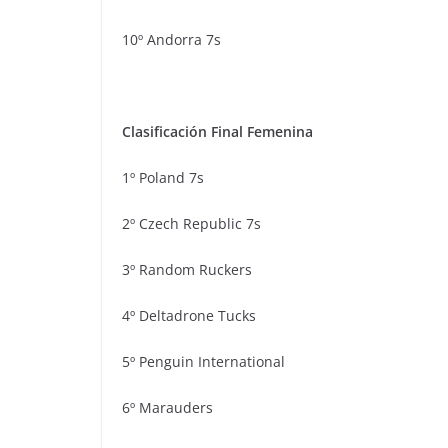
10º Andorra 7s
Clasificación Final Femenina
1º Poland 7s
2º Czech Republic 7s
3º Random Ruckers
4º Deltadrone Tucks
5º Penguin International
6º Marauders