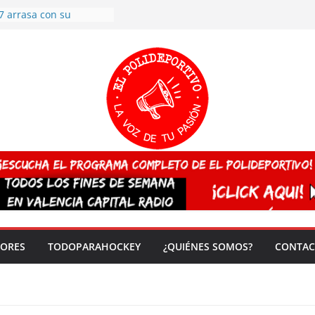
7 arrasa con su
: éxito en la primera
n más de 500
 en casa su pase a
del EuroHockey Sub-21
ategorías
ación, más talento y
así concluyen los
tivos TRICV 2025-2026
valenciano arrasa en el
 de España sub20
 CAMPEONA del mundo
 vez!
DORES
TODOPARAHOCKEY
¿QUIÉNES SOMOS?
CONTAC