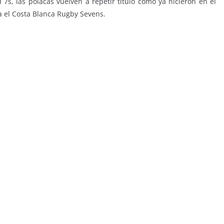
7s, las polacas vuelven a repetir título como ya hicieron en el
a el Costa Blanca Rugby Sevens.