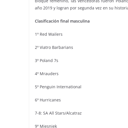
bloque femenino, las vencedoras fueron Poland 
año 2019 y logran por segunda vez en su histori
Clasificación final masculina
1º Red Wailers
2º Viatro Barbarians
3º Poland 7s
4º Mrauders
5º Penguin International
6º Hurricanes
7-8: SA All Stars/Alcatraz
9º Miesniek