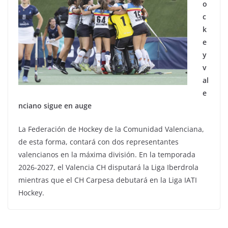
o
c
k
e
y
v
al
e
nciano sigue en auge
La Federación de Hockey de la Comunidad Valenciana,
de esta forma, contará con dos representantes
valencianos en la máxima división. En la temporada
2026-2027, el Valencia CH disputará la Liga Iberdrola
mientras que el CH Carpesa debutará en la Liga IATI
Hockey.