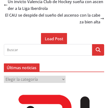
Un invicto Valencia Club de Hockey sueña con ascen
der a la Liga Iberdrola
El CAU se despide del sueño del ascenso con la cabe
za bien alta
Load Post
Últimas noticias
Ú
l
t
i
m