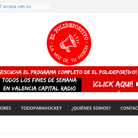
7 arrasa con su
: éxito en la primera
n más de 500
 en casa su pase a
del EuroHockey Sub-21
ategorías
ación, más talento y
así concluyen los
tivos TRICV 2025-2026
valenciano arrasa en el
 de España sub20
 CAMPEONA del mundo
 vez!
DORES
TODOPARAHOCKEY
¿QUIÉNES SOMOS?
CONTAC