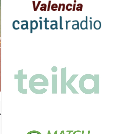
ín masculina y femenino de los Juegos Deportivos de la Comunidad Vale