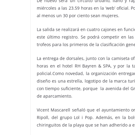
De nuevo será un circuito urbano, llano y ráp
miércoles a las 23.59 horas en la ‘web’ oficial.
al menos un 30 por ciento sean mujeres.
La salida se realizará en cuatro cajones en func
este último registro. Se podrá competir en las
trofeos para los primeros de la clasificación gen
La entrega de dorsales, junto con la camiseta of
horas en el hotel RH Bayren & SPA, y por la ta
policial.Como novedad, la organización entregar
diseño es una estrella, logotipo de la marca tu
con tiempo suficiente, porque
la avenida del G
de aparcamiento.
Vicent Mascarell señaló que el ayuntamiento or
Ripoll, del grupo Lol i Pop. Además, en la bo
chiringuitos de la playa que se han adherido a es