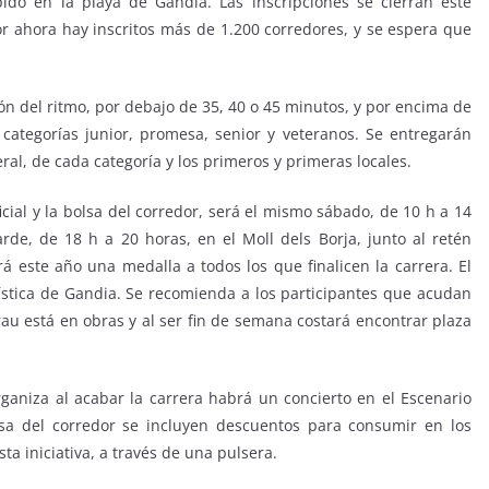
ido en la playa de Gandia. Las inscripciones se cierran este
 Por ahora hay inscritos más de 1.200 corredores, y se espera que
ión del ritmo, por debajo de 35, 40 o 45 minutos, y por encima de
 categorías junior, promesa, senior y veteranos. Se entregarán
eral, de cada categoría y los primeros y primeras locales.
icial y la bolsa del corredor, será el mismo sábado, de 10 h a 14
rde, de 18 h a 20 horas, en el Moll dels Borja, junto al retén
á este año una medalla a todos los que finalicen la carrera. El
rística de Gandia. Se recomienda a los participantes que acudan
rau está en obras y al ser fin de semana costará encontrar plaza
ganiza al acabar la carrera habrá un concierto en el Escenario
lsa del corredor se incluyen descuentos para consumir en los
ta iniciativa, a través de una pulsera.