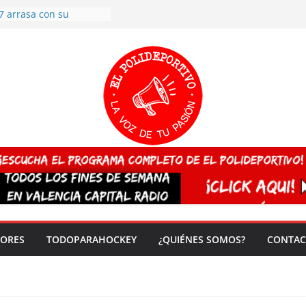
7 arrasa con su
: éxito en la primera
n más de 500
 en casa su pase a
del EuroHockey Sub-21
ategorías
ación, más talento y
así concluyen los
tivos TRICV 2025-2026
valenciano arrasa en el
 de España sub20
 CAMPEONA del mundo
 vez!
DORES
TODOPARAHOCKEY
¿QUIÉNES SOMOS?
CONTAC