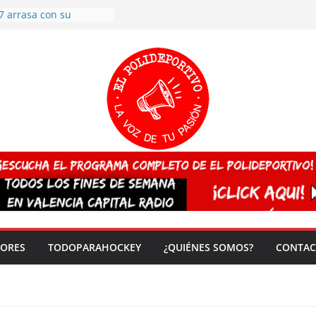
7 arrasa con su
: éxito en la primera
n más de 500
 en casa su pase a
del EuroHockey Sub-21
ategorías
ación, más talento y
así concluyen los
tivos TRICV 2025-2026
valenciano arrasa en el
 de España sub20
 CAMPEONA del mundo
 vez!
DORES
TODOPARAHOCKEY
¿QUIÉNES SOMOS?
CONTAC