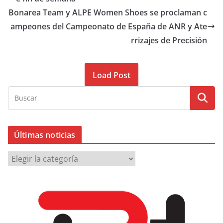
Bonarea Team y ALPE Women Shoes se proclaman c
ampeones del Campeonato de España de ANR y Ate
rrizajes de Precisión
Load Post
Últimas noticias
Ú
l
t
i
m
a