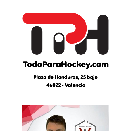
l
t
i
m
a
s
n
o
t
i
c
i
a
s