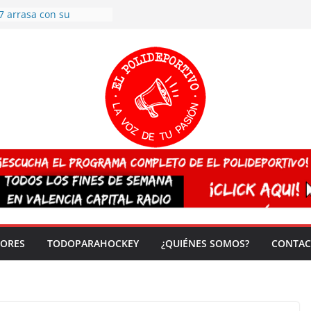
7 arrasa con su
: éxito en la primera
n más de 500
 en casa su pase a
del EuroHockey Sub-21
ategorías
ación, más talento y
así concluyen los
tivos TRICV 2025-2026
valenciano arrasa en el
 de España sub20
 CAMPEONA del mundo
 vez!
DORES
TODOPARAHOCKEY
¿QUIÉNES SOMOS?
CONTAC