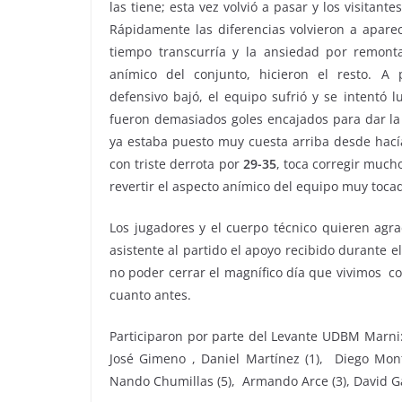
las tiene; esta vez volvió a pasar y los visitant
Rápidamente las diferencias volvieron a aparec
tiempo transcurría y la ansiedad por remont
anímico del conjunto, hicieron el resto. A 
defensivo bajó, el equipo sufrió y se intentó l
fueron demasiados goles encajados para dar la
ya estaba puesto muy cuesta arriba desde hací
con triste derrota por
29-35
, toca corregir much
revertir el aspecto anímico del equipo muy toca
Los jugadores y el cuerpo técnico quieren agr
asistente al partido el apoyo recibido durante 
no poder cerrar el magnífico día que vivimos c
cuanto antes.
Participaron por parte del Levante UDBM Marni: Da
José Gimeno , Daniel Martínez (1), Diego Mont
Nando Chumillas (5), Armando Arce (3), David Ga