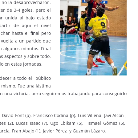
es no la desaprovecharon.
er de 3-4 goles, pero el
ar unida al bajo estado
partir de aquí el nivel
uchar hasta el final pero
 vuelta a un partido que
a algunos minutos. Final
os aspectos y sobre todo,
do en estas jornadas.
adecer a todo el público
el mismo. Fue una lástima
on una victoria, pero seguiremos trabajando para conseguirlo
vid Font (p), Francisco Codina (p), Luis Villena, Javi Alcón ,
es (2), Lucas Isaac (7), Ugo Ebikam (5), Ismael Gómez (5),
rcía, Fran Abajo (1), Javier Pérez y Guzmán Lázaro.