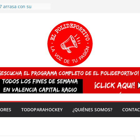
7 arrasa con su
: éxito en la primera
n más de 500
 en casa su pase a
del EuroHockey Sub-21
ategorías
ación, más talento y
así concluyen los
tivos TRICV 2025-2026
valenciano arrasa en el
 de España sub20
 CAMPEONA del mundo
 vez!
DORES
TODOPARAHOCKEY
¿QUIÉNES SOMOS?
CONTAC