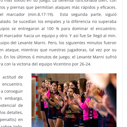
ró más sólido en su juego. La defensa funcionaba bien, con
os y piernas que permitían ataques más rápidos y eficaces.
el marcador (min.8,17-19). Esta segunda parte, siguió
alado. Se sucedían los empates y la diferencia no superaba
uipos se entregaron al 100 % para dominar el encuentro.
l marcador hacia un equipo y otro. Y así fue.Se llegó al min.
quipo del Levante Marni. Pero, los siguientes minutos fueron
 en ataque, mientras que nuestras jugadoras, tal vez por su
o. En los últimos 6 minutos de juego, el Levante Marni sufrió
a con la victoria del equipo Vicentino por 26-24.
 actitud de
l encuentro.
 a conseguir
in embargo,
otencial de
os detalles,
penaltis) en
 sobre todo,