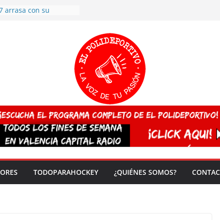
7 arrasa con su
: éxito en la primera
n más de 500
 en casa su pase a
del EuroHockey Sub-21
ategorías
ación, más talento y
así concluyen los
tivos TRICV 2025-2026
valenciano arrasa en el
 de España sub20
 CAMPEONA del mundo
 vez!
DORES
TODOPARAHOCKEY
¿QUIÉNES SOMOS?
CONTAC