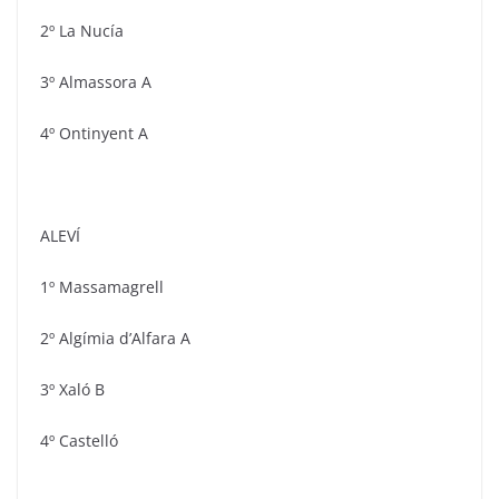
2º La Nucía
3º Almassora A
4º Ontinyent A
ALEVÍ
1º Massamagrell
2º Algímia d’Alfara A
3º Xaló B
4º Castelló