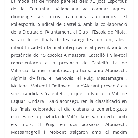
La modalitat de frontó parelles dels XLI Jocs Esportius
de la Comunitat Valenciana va coronar aquest
diumenge als nous campions autonòmics. El
Poliesportiu Sindical de Castelló, amb la col·laboració
de la Diputació, l’Ajuntament, el Club i l’Escola de Pilota,
va acollir les finals de les categories benjamí, aleví,
infantil i cadet i la final interprovincial juvenil, amb la
presència de 15 escoles.Almassora, Castelló i Vila-real
representaren a la província de Castelló. La de
València, la més nombrosa, participà amb Albuixech,
Algímia d’Alfara, el Genovés, el Puig, Massamagrell,
Meliana, Moixent i Ontinyent. La d’Alacant presentà als
seus candidats ‘calentets’, ja que La Nucia, la Vall de
Laguar, Ondara i Xaló aconseguiren la classificació en
les finals celebrades el dia d’abans a Beniarbeig.Les
escoles de la província de València es van quedar amb
els títols. El Puig, en dos ocasions, Albuixech,
Massamagrell i Moixent s’alçaren amb el màxim