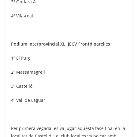
3º Ondara A
4º Vila-real
Podium Interprovincial XLI JECV Frontó parelles
1º El Puig
2º Massamagrell
3º Castelló
4º Vall de Laguar
Per primera vegada, es va jugar aquesta fase final en la
localitat de Castelló, i el club local es va bolcar amb