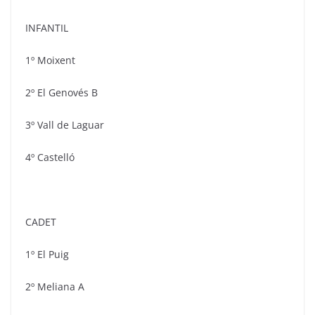
INFANTIL
1º Moixent
2º El Genovés B
3º Vall de Laguar
4º Castelló
CADET
1º El Puig
2º Meliana A