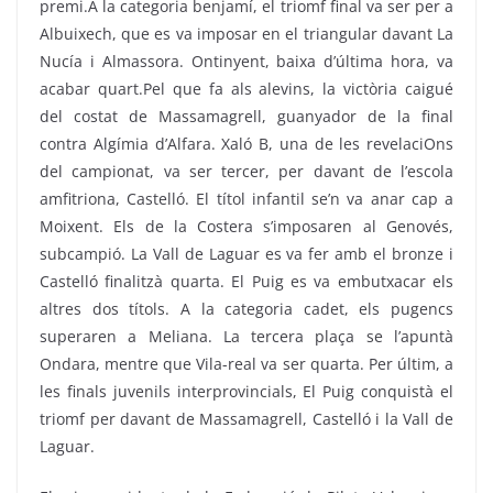
premi.A la categoria benjamí, el triomf final va ser per a
Albuixech, que es va imposar en el triangular davant La
Nucía i Almassora. Ontinyent, baixa d’última hora, va
acabar quart.Pel que fa als alevins, la victòria caigué
del costat de Massamagrell, guanyador de la final
contra Algímia d’Alfara. Xaló B, una de les revelaciOns
del campionat, va ser tercer, per davant de l’escola
amfitriona, Castelló. El títol infantil se’n va anar cap a
Moixent. Els de la Costera s’imposaren al Genovés,
subcampió. La Vall de Laguar es va fer amb el bronze i
Castelló finalitzà quarta. El Puig es va embutxacar els
altres dos títols. A la categoria cadet, els pugencs
superaren a Meliana. La tercera plaça se l’apuntà
Ondara, mentre que Vila-real va ser quarta. Per últim, a
les finals juvenils interprovincials, El Puig conquistà el
triomf per davant de Massamagrell, Castelló i la Vall de
Laguar.