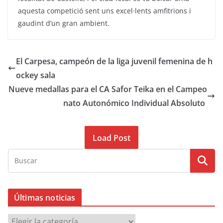
aquesta competició sent uns excel·lents amfitrions i
gaudint d’un gran ambient.
El Carpesa, campeón de la liga juvenil femenina de h
ockey sala
Nueve medallas para el CA Safor Teika en el Campeo
nato Autonómico Individual Absoluto
Load Post
Últimas noticias
Ú