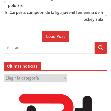
polo Elx
El Carpesa, campeón de la liga juvenil femenina de h
ockey sala
Load Post
Últimas noticias
Ú
l
t
i
m
a