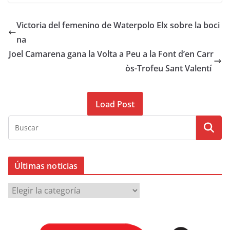
Victoria del femenino de Waterpolo Elx sobre la boci
na
Joel Camarena gana la Volta a Peu a la Font d’en Carr
òs-Trofeu Sant Valentí
Load Post
Últimas noticias
Ú
l
t
i