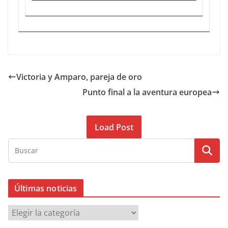
Victoria y Amparo, pareja de oro
Punto final a la aventura europea
Load Post
Últimas noticias
Ú
l