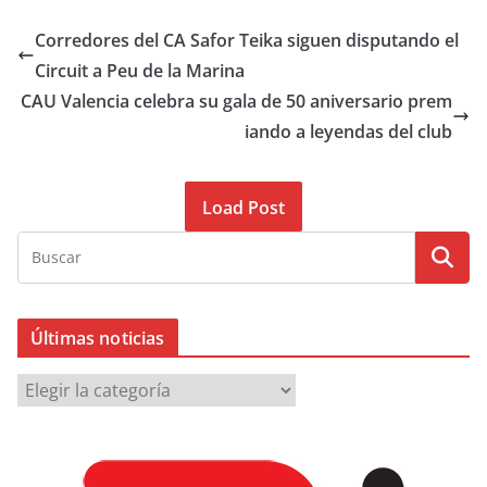
Corredores del CA Safor Teika siguen disputando el
Circuit a Peu de la Marina
CAU Valencia celebra su gala de 50 aniversario prem
iando a leyendas del club
Load Post
Últimas noticias
Ú
l
t
i