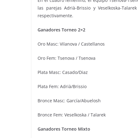
En el cuadro femenino, el equipo Tsenova-Tsen
las parejas Adrià-Brissio y Veselkoska-Talar
respectivamente.
Ganadores Torneo 2×2
Oro Masc: Vilanova / Castellanos
Oro Fem: Tsenova / Tsenova
Plata Masc: Casado/Diaz
Plata Fem: Adrià/Brissio
Bronce Masc: García/Abuelosh
Bronce Fem: Veselkoska / Talarek
Ganadores Torneo Mixto