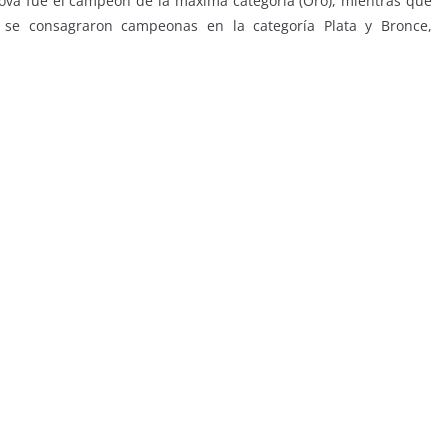
ova fue el campeón de la máxima categoría (Oro), mientras que
ek se consagraron campeonas en la categoría Plata y Bronce,