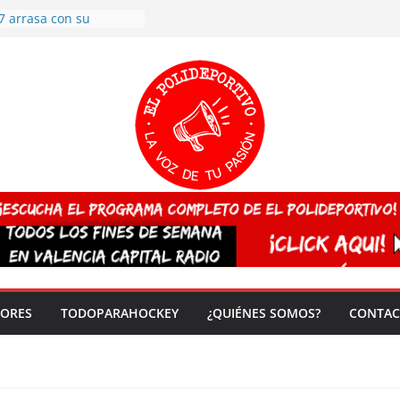
7 arrasa con su
: éxito en la primera
n más de 500
 en casa su pase a
del EuroHockey Sub-21
ategorías
ación, más talento y
así concluyen los
tivos TRICV 2025-2026
valenciano arrasa en el
 de España sub20
 CAMPEONA del mundo
 vez!
DORES
TODOPARAHOCKEY
¿QUIÉNES SOMOS?
CONTAC