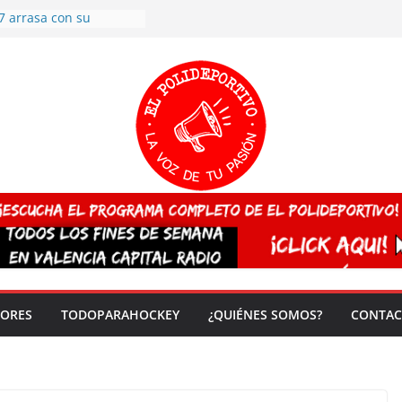
7 arrasa con su
: éxito en la primera
n más de 500
 en casa su pase a
del EuroHockey Sub-21
ategorías
ación, más talento y
así concluyen los
tivos TRICV 2025-2026
valenciano arrasa en el
 de España sub20
 CAMPEONA del mundo
 vez!
DORES
TODOPARAHOCKEY
¿QUIÉNES SOMOS?
CONTAC