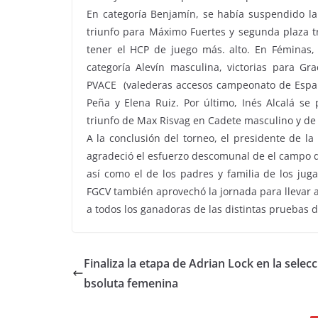
E
n categor
ía Benjamín, se había suspendido la
triunfo para Máximo Fuertes y segunda plaza t
tener el HCP de juego más.
alto.
En Féminas,
categoría Alevín masculina, victorias para Gr
PVACE (valederas accesos campeonato de Españ
Peña y Elena Ruiz. Por último, In
é
s Alcalá se
triunfo de Max Risvag en Cadete masculino y de
A la conclusión del torneo, el presidente de la
agradeció el esfuerzo descomunal de el campo de
así como el de los padres y familia de los juga
FGCV también aprovechó la jornada para llevar a 
a todos los ganadoras de las distintas pruebas 
Finaliza la etapa de Adrian Lock en la selecc
bsoluta femenina