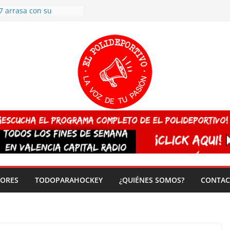
7 arrasa con su
: éxito en la primera
n más de 500
 en casa su pase a
del EuroHockey Sub-21
ategorías
ación, más talento y
así concluyen los
tivos TRICV 2025-2026
valenciano arrasa en el
 de España sub20
 CAMPEONA del mundo
 vez!
DORES
TODOPARAHOCKEY
¿QUIÉNES SOMOS?
CONTAC