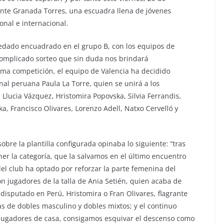
tente Granada Torres, una escuadra llena de jóvenes
onal e internacional.
edado encuadrado en el grupo B, con los equipos de
 complicado sorteo que sin duda nos brindará
ima competición, el equipo de Valencia ha decidido
nal peruana Paula La Torre, quien se unirá a los
Llucia Vázquez, Hristomira Popovska, Silvia Ferrandis,
, Francisco Olivares, Lorenzo Adell, Natxo Cervelló y
bre la plantilla configurada opinaba lo siguiente: “tras
r la categoría, que la salvamos en el último encuentro
 del club ha optado por reforzar la parte femenina del
n jugadores de la talla de Ania Setién, quien acaba de
isputado en Perú, Hristomira o Fran Olivares, flagrante
s de dobles masculino y dobles mixtos; y el continuo
 jugadores de casa, consigamos esquivar el descenso como