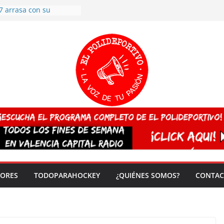
7 arrasa con su
: éxito en la primera
n más de 500
 en casa su pase a
del EuroHockey Sub-21
ategorías
ación, más talento y
así concluyen los
tivos TRICV 2025-2026
valenciano arrasa en el
 de España sub20
 CAMPEONA del mundo
 vez!
DORES
TODOPARAHOCKEY
¿QUIÉNES SOMOS?
CONTAC