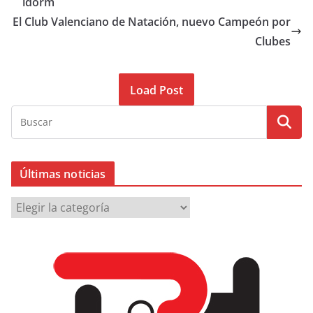
idorm
El Club Valenciano de Natación, nuevo Campeón por
Clubes
Load Post
Últimas noticias
Ú
l
t
i
m
a
s