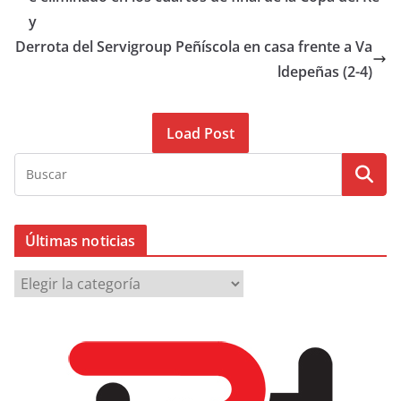
y
Derrota del Servigroup Peñíscola en casa frente a Va
ldepeñas (2-4)
Load Post
Últimas noticias
Ú
l
t
i
m
a