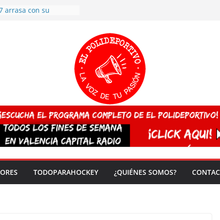
7 arrasa con su
: éxito en la primera
n más de 500
 en casa su pase a
del EuroHockey Sub-21
ategorías
ación, más talento y
así concluyen los
tivos TRICV 2025-2026
valenciano arrasa en el
 de España sub20
 CAMPEONA del mundo
 vez!
DORES
TODOPARAHOCKEY
¿QUIÉNES SOMOS?
CONTAC