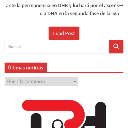
ante la permanencia en DHB y luchará por el ascens
o a DHA en la segunda fase de la liga
Load Post
Últimas noticias
Ú
l
t
i
m
a
s