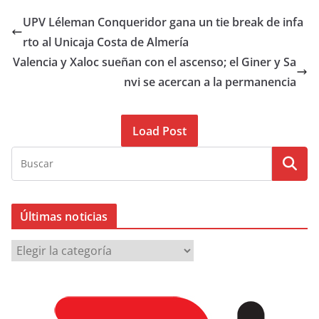
UPV Léleman Conqueridor gana un tie break de infa
rto al Unicaja Costa de Almería
Valencia y Xaloc sueñan con el ascenso; el Giner y Sa
nvi se acercan a la permanencia
Load Post
Últimas noticias
Ú
l
t
i