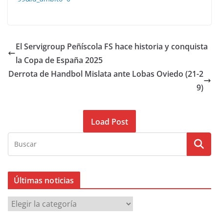
El Servigroup Peñíscola FS hace historia y conquista
la Copa de España 2025
Derrota de Handbol Mislata ante Lobas Oviedo (21-2
9)
Load Post
Últimas noticias
Ú
l