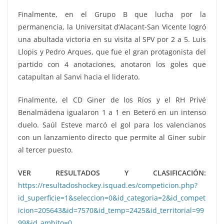
Finalmente, en el Grupo B que lucha por la
permanencia, la Universitat d’Alacant-San Vicente logró
una abultada victoria en su visita al SPV por 2 a 5. Luis
Llopis y Pedro Arques, que fue el gran protagonista del
partido con 4 anotaciones, anotaron los goles que
catapultan al Sanvi hacia el liderato.
Finalmente, el CD Giner de los Ríos y el RH Privé
Benalmádena igualaron 1 a 1 en Beteró en un intenso
duelo. Saúl Esteve marcó el gol para los valencianos
con un lanzamiento directo que permite al Giner subir
al tercer puesto.
VER RESULTADOS Y CLASIFICACIÓN:
https://resultadoshockey.isquad.es/competicion.php?
id_superficie=1&seleccion=0&id_categoria=2&id_compet
icion=205643&id=7570&id_temp=2425&id_territorial=99
99&id_ambito=0