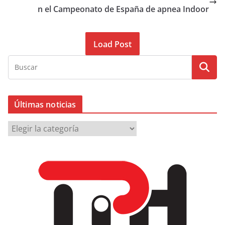
n el Campeonato de España de apnea Indoor
Load Post
Últimas noticias
Ú
l
t
i
m
a
s
n