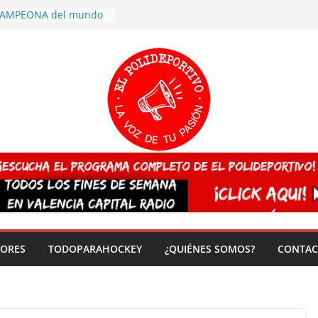
 CAMPEONA del mundo
 vez!
7 arrasa con su
: éxito en la primera
n más de 500
 en casa su pase a
del EuroHockey Sub-21
ategorías
ación, más talento y
así concluyen los
tivos TRICV 2025-2026
valenciano arrasa en el
 de España sub20
DORES
TODOPARAHOCKEY
¿QUIÉNES SOMOS?
CONTAC