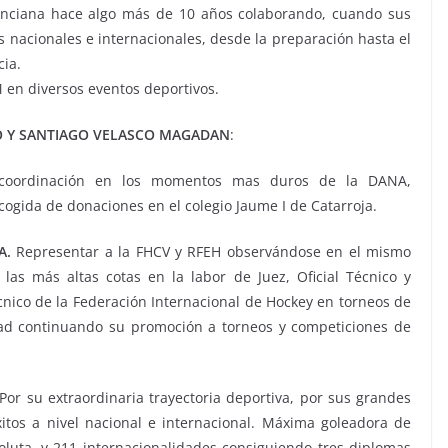
enciana hace algo más de 10 años colaborando, cuando sus
s nacionales e internacionales, desde la preparación hasta el
cia.
en diversos eventos deportivos.
O Y SANTIAGO VELASCO MAGADAN
:
y coordinación en los momentos mas duros de la DANA,
cogida de donaciones en el colegio Jaume I de Catarroja.
DA.
Representar a la FHCV y RFEH observándose en el mismo
as más altas cotas en la labor de Juez, Oficial Técnico y
écnico de la Federación Internacional de Hockey en torneos de
dad continuando su promoción a torneos y competiciones de
 Por su extraordinaria trayectoria deportiva, por sus grandes
xitos a nivel nacional e internacional. Máxima goleadora de
oluta, y 211 internacionalidades consiguiendo tres diplomas