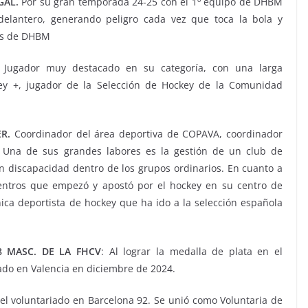
GAL.
Por su gran temporada 24-25 con el 1º equipo de DHBM
elantero, generando peligro cada vez que toca la bola y
dos de DHBM
Jugador muy destacado en su categoría, con una larga
ckey +, jugador de la Selección de Hockey de la Comunidad
R.
Coordinador del área deportiva de COPAVA, coordinador
, Una de sus grandes labores es la gestión de un club de
on discapacidad dentro de los grupos ordinarios. En cuanto a
centros que empezó y apostó por el hockey en su centro de
ica deportista de hockey que ha ido a la selección española
8 MASC. DE LA FHCV
: Al lograr la medalla de plata en el
do en Valencia en diciembre de 2024.
 el voluntariado en Barcelona 92. Se unió como Voluntaria de