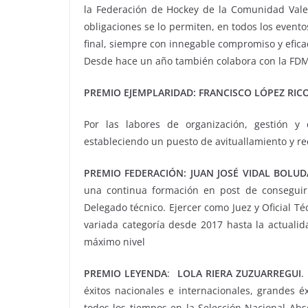
la Federación de Hockey de la Comunidad Val
obligaciones se lo permiten, en todos los evento
final, siempre con innegable compromiso y efica
Desde hace un año también colabora con la FDM 
PREMIO EJEMPLARIDAD:
FRANCISCO LÓPEZ RIC
Por las labores de organización, gestión 
estableciendo un puesto de avituallamiento y re
PREMIO FEDERACIÓN:
JUAN JOSÉ VIDAL BOLU
una continua formación en post de conseguir l
Delegado técnico. Ejercer como Juez y Oficial T
variada categoría desde 2017 hasta la actuali
máximo nivel
PREMIO LEYENDA
:
LOLA RIERA ZUZUARREGUI
.
éxitos nacionales e internacionales, grandes é
todos los tiempos en la Selección Nacional Abs