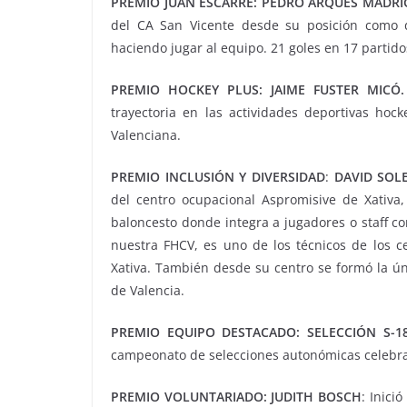
PREMIO JUAN ESCARRE:
PEDRO ARQUES MADRI
del CA San Vicente desde su posición como d
haciendo jugar al equipo. 21 goles en 17 parti
PREMIO HOCKEY PLUS:
JAIME FUSTER MICÓ.
trayectoria en las actividades deportivas ho
Valenciana.
PREMIO INCLUSIÓN Y DIVERSIDAD
:
DAVID SOLE
del centro ocupacional Aspromisive de Xativa
baloncesto donde integra a jugadores o staff c
nuestra FHCV, es uno de los técnicos de los 
Xativa. También desde su centro se formó la ún
de Valencia.
PREMIO EQUIPO DESTACADO:
SELECCIÓN S-1
campeonato de selecciones autonómicas celebra
PREMIO VOLUNTARIADO:
JUDITH BOSCH
:
Inició