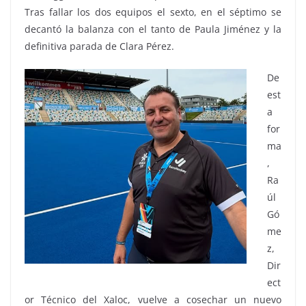
Tras fallar los dos equipos el sexto, en el séptimo se
decantó la balanza con el tanto de Paula Jiménez y la
definitiva parada de Clara Pérez.
De
est
a
for
ma
,
Ra
úl
Gó
me
z,
Dir
ect
or Técnico del Xaloc, vuelve a cosechar un nuevo