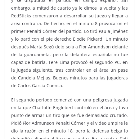
y se disputaba el partido en campo español. Sin
embargo, a mitad de cuarto ya le dimos la vuelta y las
RedSticks comenzaron a desarrollar su juego y llegar a
área contraria. De hecho, en el minuto 8 provocaron el
primer Penalti Córner del partido. Lo tiró Paula Jiménez
y lo paró con el pie derecho Elodie Pickard. Un minuto
después Marta Segú dejo sola a Flor Amundson delante
de la guardameta, pero la delantera española no fue
capaz de batirla. Tere Lima provocó el segundo PC, en
la jugada siguiente, tras controlar en el área un pase
de Candela Mejías. Buenos minutos para las jugadoras
de Carlos García Cuenca.
El segundo periodo comenzó con una peligrosa jugada
en la que Charlotte Englebert controló en el área y tuvo
punto de armar un tiro que se fue demasiado cruzado.
Pidió Flor Admunson Penalti Córner y el video umpire le
dio la razón en el minuto 18, pero la defensa belga lo
defendió saliendo al tiro con rapidez. En la contra, Coti