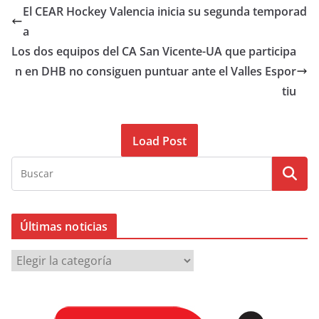
El CEAR Hockey Valencia inicia su segunda temporad
a
Los dos equipos del CA San Vicente-UA que participa
n en DHB no consiguen puntuar ante el Valles Espor
tiu
Load Post
Últimas noticias
Ú
l
t
i