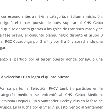
s correspondientes a máxima categoría, médium e iniciación.
consiguió el tercer puesto después superar al CHS Getxo
ad que se decantó gracias a los goles de Francisco Pardo y de
 fase previa, el conjunto blanquinegro disputó el Grupo B
al RGC Covadonga por 2 a 1 y por 3 a 0, y cosechando una
Egara.
canzó el partido por el tercer puesto donde consiguió una
La Selección FHCV logra el quinto puesto
Por su parte, la Selección FHCV también participó en la
categoría médium se enfrentó al CHS Getxo Medium,
Catalonia Hoquei Club y Santander Hockey Plus en la fase de
grupos. En la lucha por el 5º al 7º puesto, venció al Santander