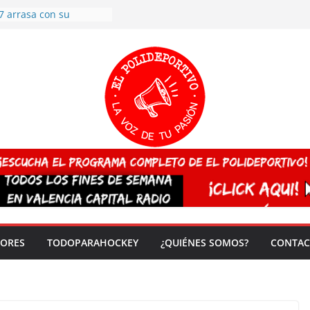
7 arrasa con su
: éxito en la primera
n más de 500
 en casa su pase a
del EuroHockey Sub-21
ategorías
ación, más talento y
así concluyen los
tivos TRICV 2025-2026
valenciano arrasa en el
 de España sub20
 CAMPEONA del mundo
 vez!
DORES
TODOPARAHOCKEY
¿QUIÉNES SOMOS?
CONTAC