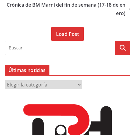
Crónica de BM Marni del fin de semana (17-18 de en
ero)
Load Post
Últimas noticias
Ú
l
t
i
m
a
s