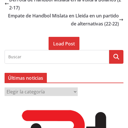
2-17)
Empate de Handbol Mislata en Lleida en un partido
de alternativas (22-22)
Load Post
Últimas noticias
Ú
l
t
i
m
a