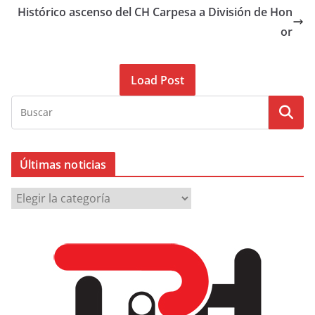
Histórico ascenso del CH Carpesa a División de Hon
or
Load Post
Últimas noticias
Ú
l
t
i
m
a
s