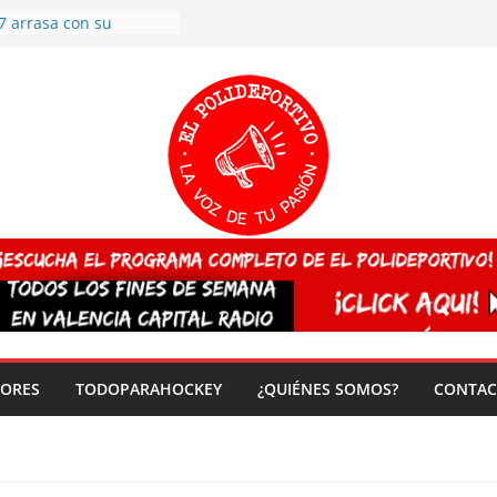
7 arrasa con su
: éxito en la primera
n más de 500
 en casa su pase a
del EuroHockey Sub-21
ategorías
ación, más talento y
así concluyen los
tivos TRICV 2025-2026
valenciano arrasa en el
 de España sub20
 CAMPEONA del mundo
 vez!
DORES
TODOPARAHOCKEY
¿QUIÉNES SOMOS?
CONTAC