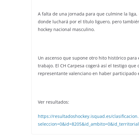
A falta de una jornada para que culmine la liga, 
donde luchará por el título liguero, pero tambié
hockey nacional masculino.
Un ascenso que supone otro hito histórico para 
trabajo. El CH Carpesa cogerá así el testigo que 
representante valenciano en haber participado e
Ver resultados:
https://resultadoshockey.isquad.es/clasificacion
seleccion=0&id=8205&id_ambito=0&id_territoria