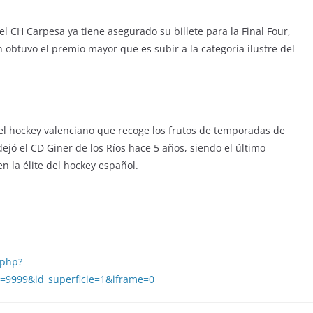
el CH Carpesa ya tiene asegurado su billete para la Final Four,
n obtuvo el premio mayor que es subir a la categoría ilustre del
el hockey valenciano que recoge los frutos de temporadas de
dejó el CD Giner de los Ríos hace 5 años, siendo el último
n la élite del hockey español.
.php?
l=9999&id_superficie=1&iframe=0