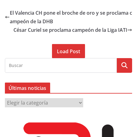
El Valencia CH pone el broche de oro y se proclama c
ampeón de la DHB
César Curiel se proclama campeón de la Liga IATI
Load Post
Últimas noticias
Ú
l
t
i
m