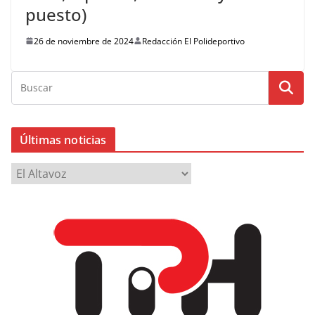
puesto)
26 de noviembre de 2024
Redacción El Polideportivo
Últimas noticias
Ú
l
t
i
m
a
s
n
o