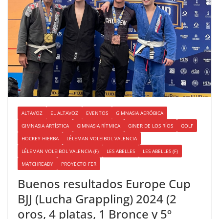
ALTAVOZ
EL ALTAVOZ
EVENTOS
GIMNASIA AERÓBICA
GIMNASIA ARTÍSTICA
GIMNASIA RÍTMICA
GINER DE LOS RÍOS
GOLF
HOCKEY HIERBA
LÉLEMAN VOLEIBOL VALENCIA
LÉLEMAN VOLEIBOL VALENCIA (F)
LES ABELLES
LES ABELLES (F)
MATCHREADY
PROYECTO FER
Buenos resultados Europe Cup
BJJ (Lucha Grappling) 2024 (2
oros, 4 platas, 1 Bronce y 5º