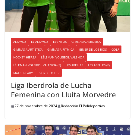
ALTAVOZ
EL ALTAVOZ
EVENTOS
GIMNASIA AERÓBICA
GIMNASIA ARTÍSTICA
GIMNASIA RÍTMICA
GINER DE LOS RÍOS
GOLF
HOCKEY HIERBA
LÉLEMAN VOLEIBOL VALENCIA
LÉLEMAN VOLEIBOL VALENCIA (F)
LES ABELLES
LES ABELLES (F)
MATCHREADY
PROYECTO FER
Liga Iberdrola de Lucha
Femenina con Lluita Morvedre
27 de noviembre de 2024
Redacción El Polideportivo