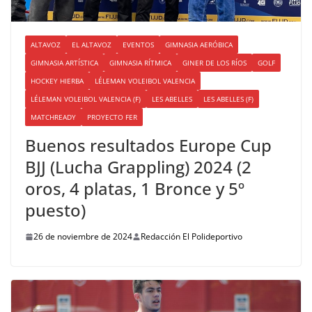
ALTAVOZ
EL ALTAVOZ
EVENTOS
GIMNASIA AERÓBICA
GIMNASIA ARTÍSTICA
GIMNASIA RÍTMICA
GINER DE LOS RÍOS
GOLF
HOCKEY HIERBA
LÉLEMAN VOLEIBOL VALENCIA
LÉLEMAN VOLEIBOL VALENCIA (F)
LES ABELLES
LES ABELLES (F)
MATCHREADY
PROYECTO FER
Buenos resultados Europe Cup
BJJ (Lucha Grappling) 2024 (2
oros, 4 platas, 1 Bronce y 5º
puesto)
26 de noviembre de 2024
Redacción El Polideportivo