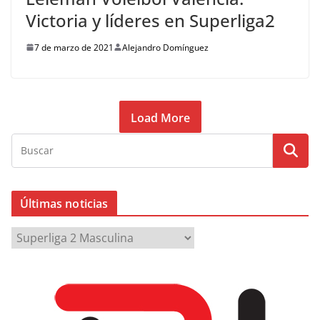
Victoria y líderes en Superliga2
7 de marzo de 2021
Alejandro Domínguez
Load More
Últimas noticias
Ú
l
t
i
m