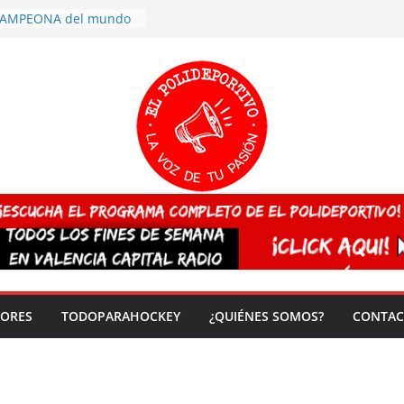
 CAMPEONA del mundo
 vez!
7 arrasa con su
: éxito en la primera
n más de 500
 en casa su pase a
del EuroHockey Sub-21
ategorías
ación, más talento y
así concluyen los
tivos TRICV 2025-2026
valenciano arrasa en el
 de España sub20
DORES
TODOPARAHOCKEY
¿QUIÉNES SOMOS?
CONTAC