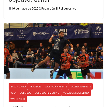
16 de mayo de 2025
Redacción El Polideportivo
BALONMANO
TRIATLÓN
VALENCIA FIREBATS
VALENCIA GIANTS
VELA
VOLEIBOL
VOLEIBOL FEMENINO
VOLEIBOL MASCULINO
WATERPOLO