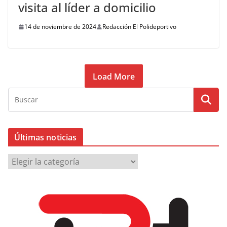
visita al líder a domicilio
14 de noviembre de 2024
Redacción El Polideportivo
Load More
Últimas noticias
Ú
l
t
i
m
a