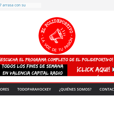
7 arrasa con su
: éxito en la primera
n más de 500
 en casa su pase a
del EuroHockey Sub-21
ategorías
ación, más talento y
así concluyen los
tivos TRICV 2025-2026
valenciano arrasa en el
 de España sub20
 CAMPEONA del mundo
 vez!
DORES
TODOPARAHOCKEY
¿QUIÉNES SOMOS?
CONTAC