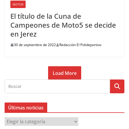
MOTOR
El título de la Cuna de
Campeones de Moto5 se decide
en Jerez
30 de septiembre de 2022
Redacción El Polideportivo
Load More
Últimas noticias
Ú
l