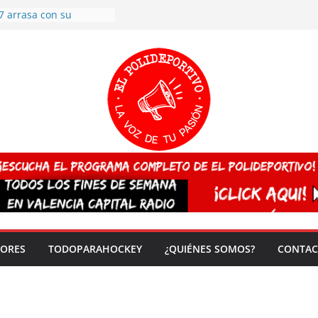
 CAMPEONA del mundo
 vez!
7 arrasa con su
: éxito en la primera
n más de 500
 en casa su pase a
del EuroHockey Sub-21
ategorías
ación, más talento y
así concluyen los
tivos TRICV 2025-2026
valenciano arrasa en el
 de España sub20
DORES
TODOPARAHOCKEY
¿QUIÉNES SOMOS?
CONTAC